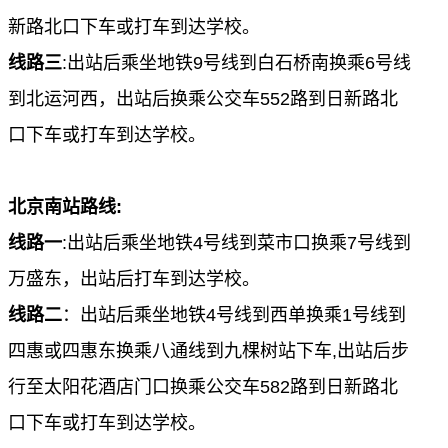
新路北口下车或打车到达学校。
线路三
:
出站后乘坐地铁
9
号线到
白石桥南
换乘
6
号线
到
北运河西
，出站后换乘公交车
552
路到日新路北
口下车或打车到达学校。
北京南站路线
:
线路一
:
出站后乘坐地铁
4
号线到
菜市口
换乘
7
号线到
万盛东
，出站后打车到达学校。
线路二
：出站后乘坐地铁
4
号线到
西单
换乘
1
号线到
四惠或四惠东
换乘
八通线
到
九棵树
站下车
,
出站后步
行至太阳花酒店门口换乘公交车
582
路到日新路北
口下车或打车到达学校。