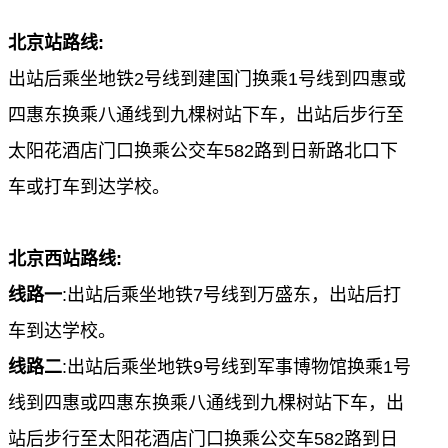
北京站路线
:
出站后乘坐地铁
2
号线到建国门换乘
1
号线到
四惠或
四惠东
换乘
八通线
到
九棵树
站下车，出站后步行至
太阳花酒店门口换乘公交车
582
路到日新路北口下
车或打车到达学校。
北京西站路线
:
线路一
:
出站后乘坐地铁
7
号线到
万盛东
，出站后打
车到达学校。
线路二
:
出站后乘坐地铁
9
号线到
军事博物馆
换乘
1
号
线到
四惠或四惠东
换乘
八通线
到
九棵树
站下车，出
站后步行至太阳花酒店门口换乘公交车
582
路到日