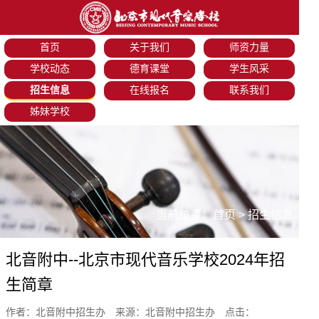
首页
关于我们
师资力量
学校动态
德育课堂
学生风采
招生信息
在线报名
联系我们
姊妹学校
当前位置：
首页
>
招生信息
北音附中--北京市现代音乐学校2024年招
生简章
作者：北音附中招生办 来源：北音附中招生办 点击：