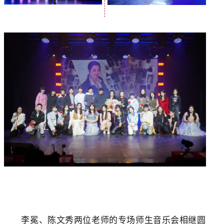
李冕、陈文秀两位老师的专场师生音乐会相继圆