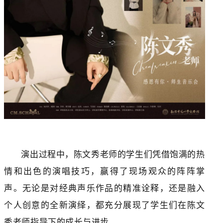
演出过程中，陈文秀老师的学生们凭借饱满的热
情和出色的演唱技巧，赢得了现场观众的阵阵掌
声。无论是对经典声乐作品的精准诠释，还是融入
个人创意的全新演绎，都充分展现了学生们在陈文
秀老师指导下的成长与进步。