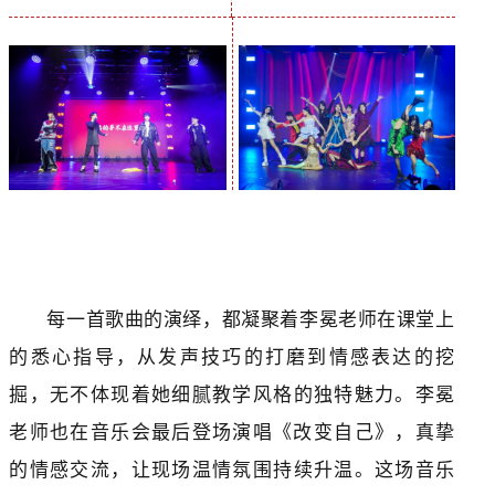
每一首歌曲的演绎，都凝聚着李冕老师在课堂上
的悉心指导，从发声技巧的打磨到情感表达的挖
掘，无不体现着她细腻教学风格的独特魅力。李冕
老师也在音乐会最后登场演唱《改变自己》，
真挚
的情感交流，让现场温情氛围持续升温。这场音乐