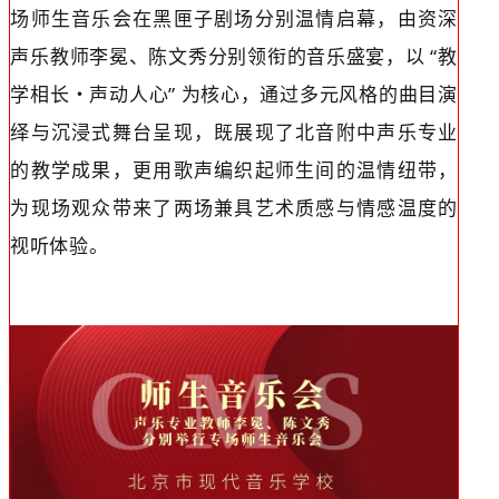
场师生音乐会在黑匣子剧场分别温情启幕，
由资深
声乐教师李冕、陈文秀分别领衔的音乐盛宴，以 “教
学相长・声动人心” 为核心，通过多元风格的曲目演
绎与沉浸式舞台呈现，既展现了北音附中声乐专业
的教学成果，更用歌声编织起师生间的温情纽带，
为现场观众带来了两场兼具艺术质感与情感温度的
视听体验。