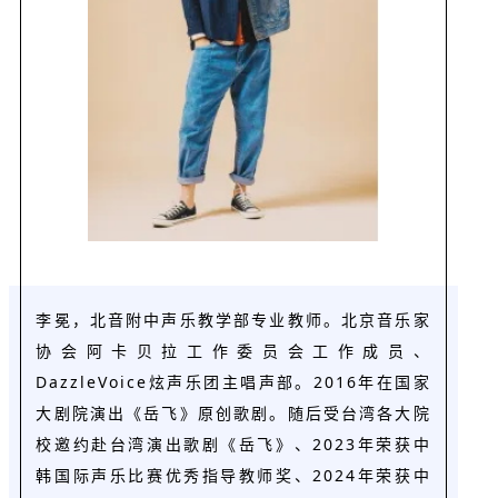
李冕
，北音附中声乐教学部专业教师。
北京音乐家
协会阿卡贝拉工作委员会工作成员、
DazzleVoice炫声乐团主唱声部。2016
年在国家
大剧院演出《岳飞》原创歌剧。随后受台湾各大院
校邀约赴台湾演出歌剧《岳飞》、2023
年荣获中
韩国际声乐比赛优秀指导教师奖、2024
年荣获中