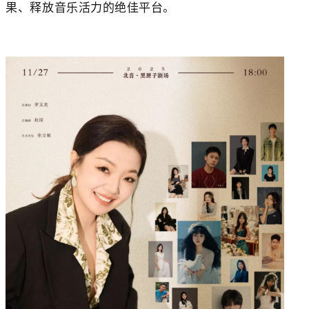
果、释放音乐活力的绝佳平台。