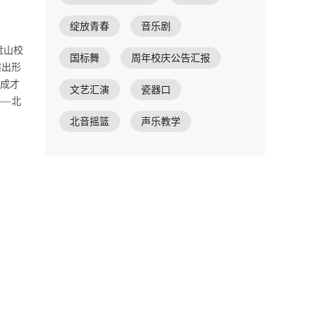
绽放青春
音乐剧
盘山校
国标舞
周年校庆公告汇报
演出形
、成才
文艺汇演
瓷器口
——北
北音摇篮
声乐教学