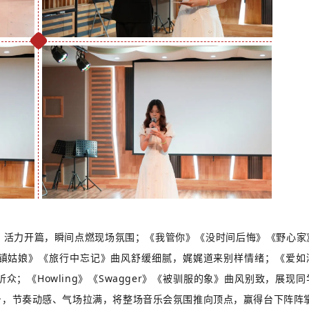
s》活力开篇，瞬间点燃现场氛围；《我管你》《没时间后悔》《野心家
镇姑娘》《旅行中忘记》曲风舒缓细腻，娓娓道来别样情绪；《爱如
；《Howling》《Swagger》《被驯服的象》曲风别致，展现同
台，节奏动感、气场拉满，将整场音乐会氛围推向顶点，赢得台下阵阵