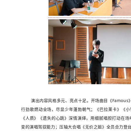
演出内容风格多元、亮点十足。开场曲目《Famou
行劲歌燃动全场，尽显少年蓬勃朝气；《巴拉莱卡》《小
《人质》《遗失的心跳》深情演绎，用细腻唱腔打动在场听众
变的演唱驾驭能力；压轴大合唱《无价之姐》全员合力登