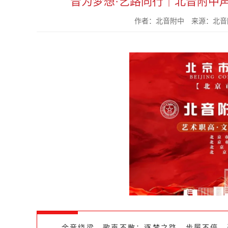
音为梦想·艺路同行｜北音附中
作者：北音附中 来源：北音附
余音绕梁，歌声不散；逐梦之路，步履不停。