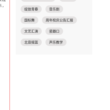
示，
绽放青春
音乐剧
国标舞
周年校庆公告汇报
文艺汇演
瓷器口
北音摇篮
声乐教学