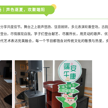
场｜声色逐夏，欢聚端阳
果分享共度佳节。舞台之上歌声悠扬、弦音婉转，多元表演轮番登场，古
学子们登台献艺、尽展所长，用灵动的歌声、优
在登台，尽情展现自我。
现代艺术表达完美融合，每一个节目都饱含对传统文化的敬畏与热爱，