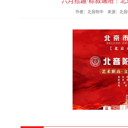
六月拾趣·粽叙端阳｜
作者：北音附中 来源：北音附