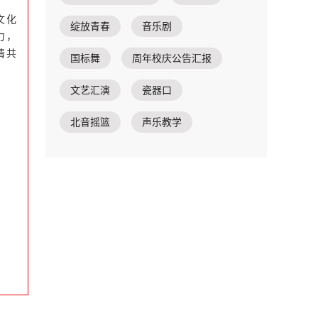
文化
绽放青春
音乐剧
力，
情共
国标舞
周年校庆公告汇报
文艺汇演
瓷器口
北音摇篮
声乐教学