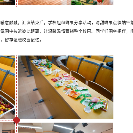
、暖意融融。汇演结束后，学校组织鲜果分享活动，清甜鲜果点缀端午
的氛围中拉近彼此距离，让温馨温情萦绕整个校园。同学们围坐相伴，
离，留存温暖校园记忆。