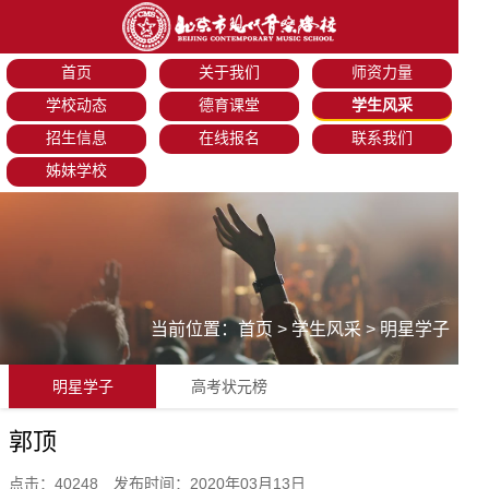
首页
关于我们
师资力量
学校动态
德育课堂
学生风采
招生信息
在线报名
联系我们
姊妹学校
当前位置：
首页
>
学生风采
>
明星学子
明星学子
高考状元榜
郭顶
点击：40248 发布时间：2020年03月13日