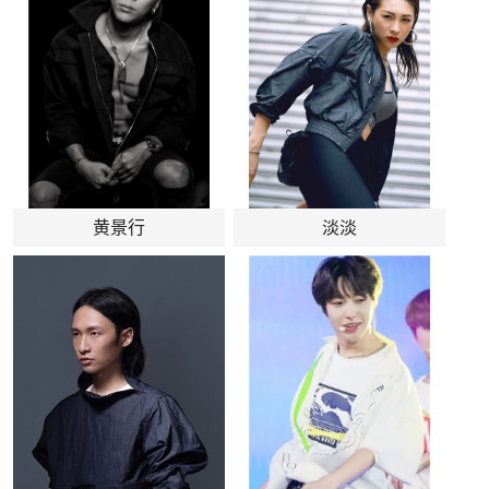
黄景行
淡淡