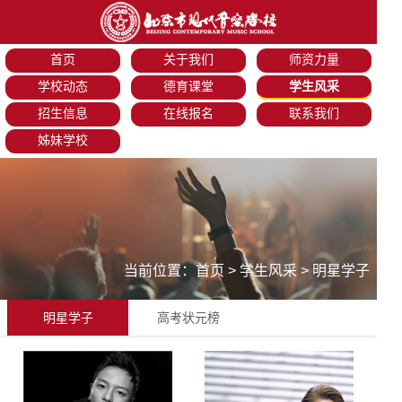
首页
关于我们
师资力量
学校动态
德育课堂
学生风采
招生信息
在线报名
联系我们
姊妹学校
当前位置：
首页
>
学生风采
>
明星学子
明星学子
高考状元榜