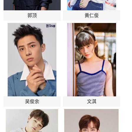
郭顶
黄仁俊
吴俊余
文淇