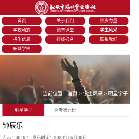
首页
关于我们
师资力量
学校动态
德育课堂
学生风采
招生信息
在线报名
联系我们
姊妹学校
当前位置：
首页
>
学生风采
>
明星学子
明星学子
高考状元榜
钟辰乐
点击：36492 发布时间：2020年05月09日